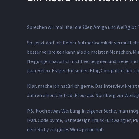
View
Larger
Sprechen wir mal über die 90er, Amiga und Weißglut:
Image
So, jetzt darf ich Deiner Aufmerksamkeit vermutlich
besser verbreiten kann als die meisten Menschen. Mir
Neigungen natürlich nicht verleugnen und freue mich
paar Retro-Fragen für seinen Blog ComputerClub 2 b
Klar, mache ich natürlich gerne. Das Interview kreis
Jahren einen Chefredakteur aus Nürnberg zur Weißgl
P.S.: Noch etwas Werbung in eigener Sache, man möge
iPad. Code by me, Gamedesign Frank Furtwängler, Pu
dem Richy ein gutes Werk getan hat.