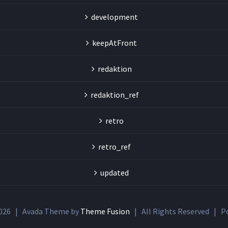
development
keepAtFront
redaktion
redaktion_ref
retro
retro_ref
updated
026 | Avada Theme by
Theme Fusion
| All Rights Reserved | P