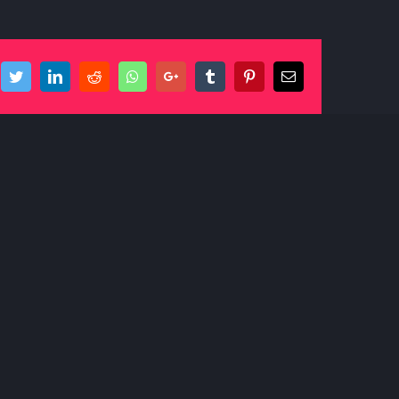
cebook
Twitter
LinkedIn
Reddit
Whatsapp
Google+
Tumblr
Pinterest
Email