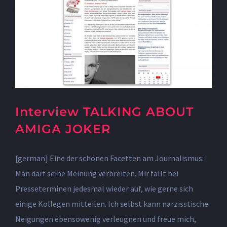
Interview TALKING ABOUT
AMIGA JOKER
[german] Eine der schönen Facetten am Journalismus:
Man darf seine Meinung verbreiten. Mir fällt bei
Presseterminen jedesmal wieder auf, wie gerne sich
einige Kollegen mitteilen. Ich selbst kann narzisstische
Neigungen ebensowenig verleugnen und freue mich,