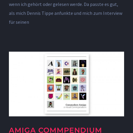
wenn ich gehört oder gelesen werde. Da passte es gut,
als mich Dennis Tippe anfunkte und mich zum Interview
für seinen
AMIGA COMMPENDIUM