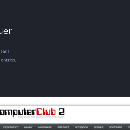
uer
tails.
 entries.