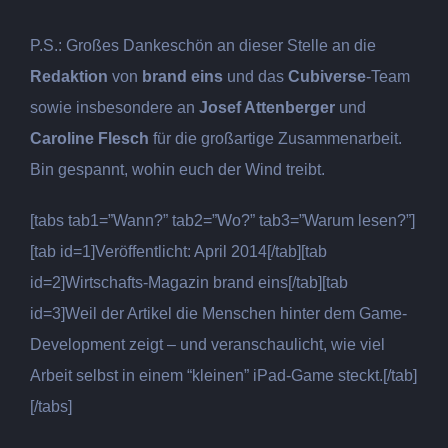
P.S.: Großes Dankeschön an dieser Stelle an die
Redaktion
von
brand eins
und das
Cubiverse
-Team
sowie insbesondere an
Josef Attenberger
und
Caroline Flesch
für die großartige Zusammenarbeit.
Bin gespannt, wohin euch der Wind treibt.
[tabs tab1=”Wann?” tab2=”Wo?” tab3=”Warum lesen?”]
[tab id=1]Veröffentlicht: April
2014[/tab][tab
id=2]Wirtschafts-Magazin brand eins[/tab][tab
id=3]Weil der Artikel die Menschen hinter dem Game-
Development zeigt – und veranschaulicht, wie viel
Arbeit selbst in einem “kleinen” iPad-Game steckt.
[/tab]
[/tabs]