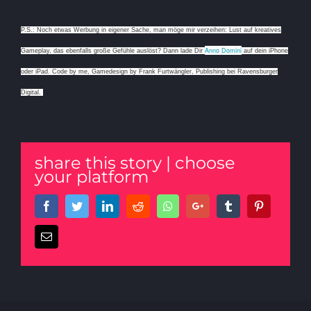
P.S.: Noch etwas Werbung in eigener Sache, man möge mir verzeihen: Lust auf kreatives
Anno Domini
Gameplay, das ebenfalls große Gefühle auslöst? Dann lade Dir
auf dein iPhone
oder iPad. Code by me, Gamedesign by Frank Furtwängler, Publishing bei Ravensburger
Digital.
share this story | choose
your platform
Facebook
Twitter
LinkedIn
Reddit
Whatsapp
Google+
Tumblr
Pinterest
Email